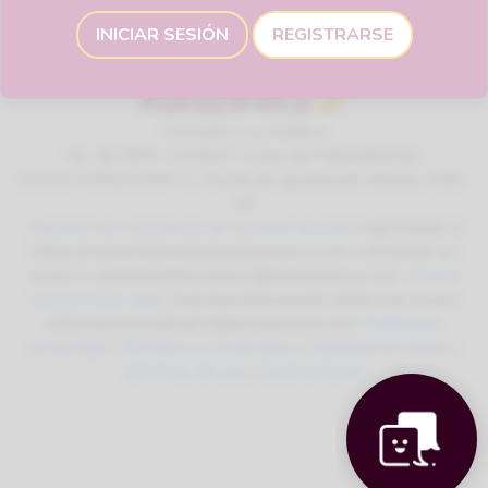
INICIAR SESIÓN
REGISTRARSE
Consulte a su médico
No. de ITEM: 125362 / Aviso de Publicidad No.
2415122002C00471 / Fecha de aprobación interna: AGO-
24
Reporte las sospechas de reacción adversa
ingresando a
https://contactazmedical.astrazeneca.com o enviando un
correo a: patientsafety.mexico@astrazeneca.com.
Vea las
instrucciones aquí
. Solicitud información médica al correo:
informacion.medica01@astrazeneca.com
Política de
privacidad
|
Términos y Condiciones
|
Notificación legal y
términos de uso
|
Cookie Policy