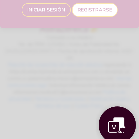
INICIAR SESIÓN
REGISTRARSE
Consulte a su médico
No. de ITEM: 125362 / Aviso de Publicidad No.
2415122002C00471 / Fecha de aprobación interna: AGO-
24
Reporte las sospechas de reacción adversa
ingresando a
https://contactazmedical.astrazeneca.com o enviando un
correo a: patientsafety.mexico@astrazeneca.com.
Vea las
instrucciones aquí
. Solicitud información médica al correo:
informacion.medica01@astrazeneca.com
Política de
privacidad
|
Términos y Condiciones
|
Notificación legal y
términos de uso
|
Cookie Policy