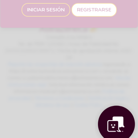
INICIAR SESIÓN
REGISTRARSE
Consulte a su médico
No. de ITEM: 125362 / Aviso de Publicidad No.
2415122002C00471 / Fecha de aprobación interna: AGO-
24
Reporte las sospechas de reacción adversa
ingresando a
https://contactazmedical.astrazeneca.com o enviando un
correo a: patientsafety.mexico@astrazeneca.com.
Vea las
instrucciones aquí
. Solicitud información médica al correo:
informacion.medica01@astrazeneca.com
Política de
privacidad
|
Términos y Condiciones
|
Notificación legal y
términos de uso
|
Cookie Policy