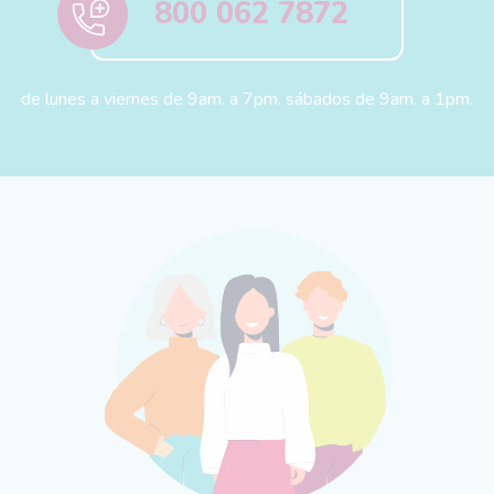
800 062 7872
de lunes a viernes de 9am. a 7pm. sábados de 9am. a 1pm.