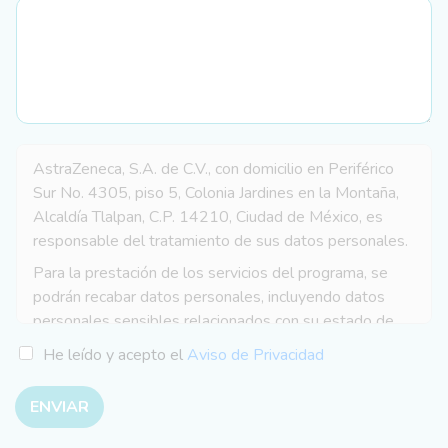
AstraZeneca, S.A. de C.V., con domicilio en Periférico
Sur No. 4305, piso 5, Colonia Jardines en la Montaña,
Alcaldía Tlalpan, C.P. 14210, Ciudad de México, es
responsable del tratamiento de sus datos personales.
Para la prestación de los servicios del programa, se
podrán recabar datos personales, incluyendo datos
personales sensibles relacionados con su estado de
salud.
He leído y acepto el
Aviso de Privacidad
Sus datos personales serán utilizados para las
siguientes finalidades necesarias:
ENVIAR
Integrar y administrar su expediente dentro del