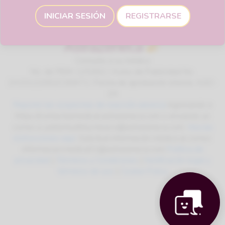
INICIAR SESIÓN
REGISTRARSE
Consulte a su médico
No. de ITEM: 125362 / Aviso de Publicidad No.
2415122002C00471 / Fecha de aprobación interna: AGO-
24
Reporte las sospechas de reacción adversa
ingresando a
https://contactazmedical.astrazeneca.com o enviando un
correo a: patientsafety.mexico@astrazeneca.com.
Vea las
instrucciones aquí
. Solicitud información médica al correo:
informacion.medica01@astrazeneca.com
Política de
privacidad
|
Términos y Condiciones
|
Notificación legal y
términos de uso
|
Cookie Policy