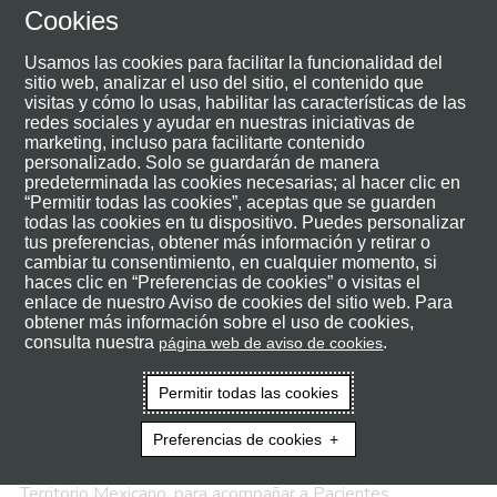
Cookies
Usamos las cookies para facilitar la funcionalidad del
sitio web, analizar el uso del sitio, el contenido que
visitas y cómo lo usas, habilitar las características de las
redes sociales y ayudar en nuestras iniciativas de
marketing, incluso para facilitarte contenido
personalizado. Solo se guardarán de manera
predeterminada las cookies necesarias; al hacer clic en
“Permitir todas las cookies”, aceptas que se guarden
Términos y Condiciones del
todas las cookies en tu dispositivo. Puedes personalizar
tus preferencias, obtener más información y retirar o
Programa de Soporte a
cambiar tu consentimiento, en cualquier momento, si
haces clic en “Preferencias de cookies” o visitas el
Pacientes de AstraZeneca
enlace de nuestro Aviso de cookies del sitio web. Para
obtener más información sobre el uso de cookies,
consulta nuestra
.
página web de aviso de cookies
“MAZ Salud”.
Permitir todas las cookies
El Programa de Apoyo a Pacientes de MAZSalud ("el
Preferencias de cookies
Programa") es una iniciativa ofrecida por AstraZeneca (en
adelante “AstraZeneca”) con cobertura nacional dentro del
Territorio Mexicano, para acompañar a Pacientes